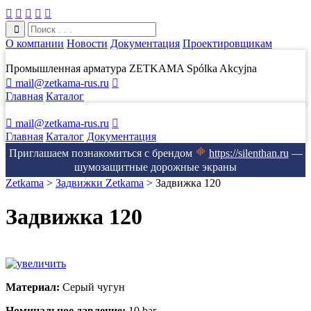





О компании
Новости
Документация
Проектировщикам
Промышленная арматура ZETKAMA Spólka Akcyjna

mail@zetkama-rus.ru

Главная
Каталог

mail@zetkama-rus.ru

Главная
Каталог
Документация
Приглашаем познакомиться с брендом
https://silenthan.ru
—
шумозащитные дорожные экраны
Zetkama
>
Задвижки Zetkama
>
Задвижка 120
Задвижка 120
Материал:
Серый чугун
Номинальное давление:
10 bar